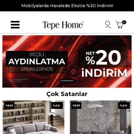
Mobilyalarda Havalede Ekstra %30 İndirim!
0
Çok Satanlar
YENI
%
20
YENI
%
20