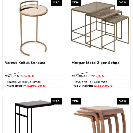
%
20
YENI
%
20
Varese Koltuk Sehpası
Morgan Metal Zigon Sehpa
9.428,57
₺
7.542,86
₺
22.428,60
₺
17.942,86
₺
Havale ve Tek Çekimde
Havale ve Tek Çekimde
%30 indirim
5.280,00 ₺
%30 indirim
12.560,00 ₺
%
20
YENI
%
20