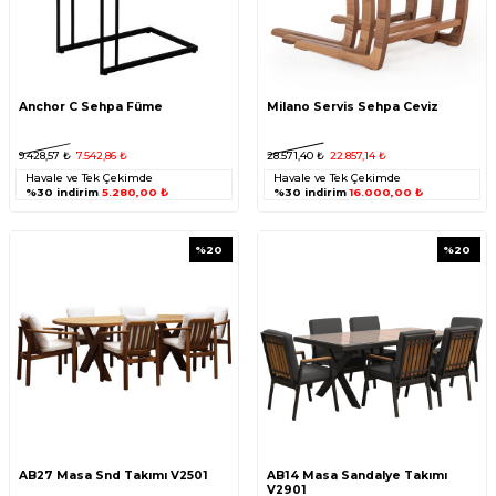
Anchor C Sehpa Füme
Milano Servis Sehpa Ceviz
9.428,57
₺
7.542,86
₺
28.571,40
₺
22.857,14
₺
Havale ve Tek Çekimde
Havale ve Tek Çekimde
%30 indirim
5.280,00 ₺
%30 indirim
16.000,00 ₺
%
20
%
20
AB27 Masa Snd Takımı V2501
AB14 Masa Sandalye Takımı
V2901