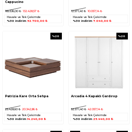
Cappucino
165.536,00
₺
132.428,57
₺
12.571,40
₺
10.057,14
₺
Havale ve Tek Çekimde
Havale ve Tek Çekimde
%30 indirim
92.700,00 ₺
%30 indirim
7.040,00 ₺
%
20
%
20
Patrizia Kare Orta Sehpa
Arcadia 4 Kapaklı Gardırop
25.428,60
₺
20.342,86
₺
52.571,40
₺
42.057,14
₺
Havale ve Tek Çekimde
Havale ve Tek Çekimde
%30 indirim
14.240,00 ₺
%30 indirim
29.440,00 ₺