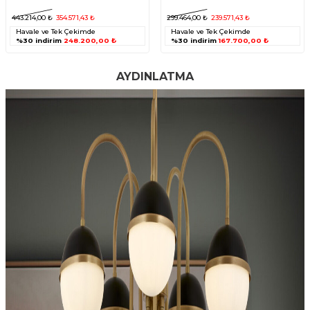
443.214,00
₺
354.571,43
₺
299.464,00
₺
239.571,43
₺
Havale ve Tek Çekimde
Havale ve Tek Çekimde
%30 indirim
248.200,00 ₺
%30 indirim
167.700,00 ₺
AYDINLATMA