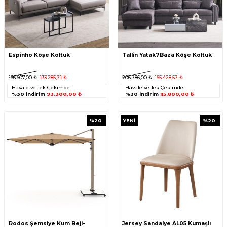
Espinho Köşe Koltuk
Tallin Yatak7Baza Köşe Koltuk
166.607,00
₺
133.285,71
₺
206.786,00
₺
165.428,57
₺
Havale ve Tek Çekimde
Havale ve Tek Çekimde
%30 indirim
93.300,00 ₺
%30 indirim
115.800,00 ₺
%
20
YENI
%
20
Rodos Şemsiye Kum Beji-
Jersey Sandalye AL05 Kumaşlı