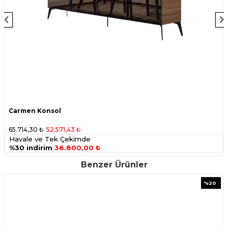
Carmen Konsol
65.714,30
₺
52.571,43
₺
Havale ve Tek Çekimde
%30 indirim
36.800,00 ₺
Benzer Ürünler
%
20