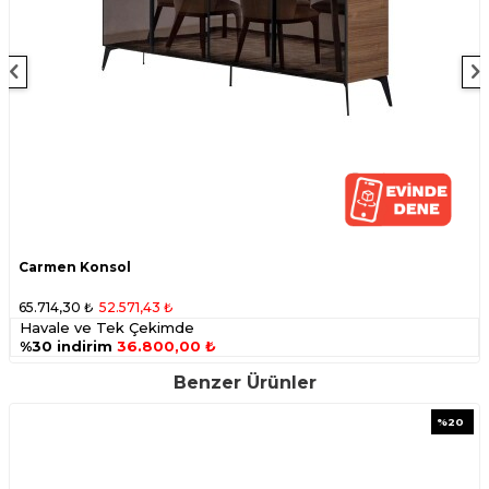
Carmen Konsol
65.714,30
₺
52.571,43
₺
Havale ve Tek Çekimde
%30 indirim
36.800,00 ₺
Benzer Ürünler
%
20