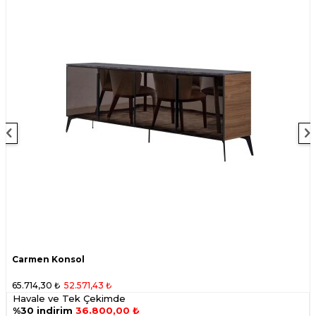
Carmen Konsol
65.714,30
₺
52.571,43
₺
Havale ve Tek Çekimde
%30 indirim
36.800,00 ₺