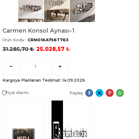
Carmen Konsol Aynası-1
Ürün Kodu :
CRM01KA756T763
31.285,70
₺
25.028,57
₺
Kargoya Planlanan Teslimat: 14.09.2026
Paylaş
Fiyat Alarmı