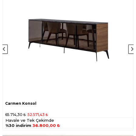
Carmen Konsol
65.714,30
₺
52.571,43
₺
Havale ve Tek Çekimde
%30 indirim
36.800,00 ₺