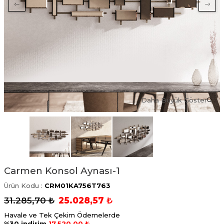
Daha Büyük Göster
Carmen Konsol Aynası-1
Ürün Kodu :
CRM01KA756T763
31.285,70
₺
25.028,57
₺
Havale ve Tek Çekim Ödemelerde
%30 indirim
17.520,00 ₺