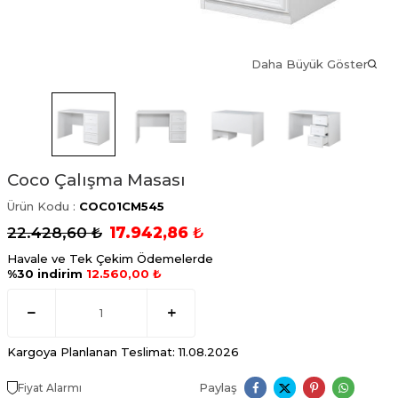
Daha Büyük Göster
Coco Çalışma Masası
Ürün Kodu :
COC01CM545
22.428,60
₺
17.942,86
₺
Havale ve Tek Çekim Ödemelerde
%30 indirim
12.560,00 ₺
Kargoya Planlanan Teslimat: 11.08.2026
Paylaş
Fiyat Alarmı