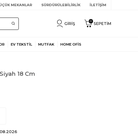
ÜÇÜK MEKANLAR
SÜRDÜRÜLEBİLİRLİK
İLETİŞİM
0
GIRIŞ
SEPETIM
OR
EV TEKSTİL
MUTFAK
HOME OFİS
 Siyah 18 Cm
3.08.2026