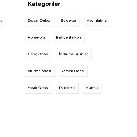
Kategoriler
ik
Duvar Dekor
Ev dekor
Aydınlatma
Home-ofis
Bahçe Balkon
Genç Odası
İndirimli ürünler
oturma odası
Yemek Odası
Yatak Odası
Ev tekstili
Mutfak