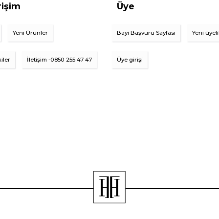
rişim
Üye
Yeni Ürünler
Bayi Başvuru Sayfası
Yeni üyel
iler
İletişim -0850 255 47 47
Üye girişi