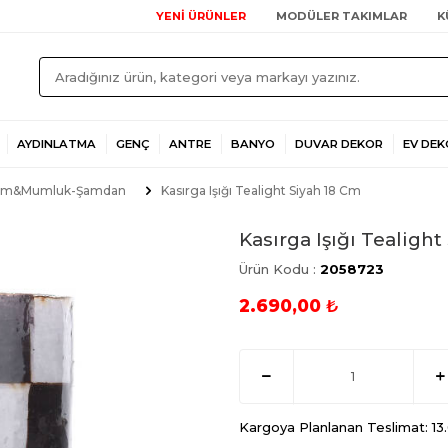
YENİ ÜRÜNLER
MODÜLER TAKIMLAR
K
AYDINLATMA
GENÇ
ANTRE
BANYO
DUVAR DEKOR
EV DEK
m&Mumluk-Şamdan
Kasırga Işığı Tealight Siyah 18 Cm
Kasırga Işığı Tealight
Ürün Kodu :
2058723
2.690,00
₺
Kargoya Planlanan Teslimat: 1