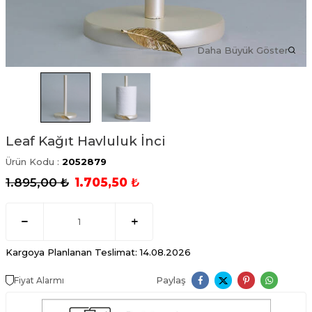
Daha Büyük Göster
Leaf Kağıt Havluluk İnci
Ürün Kodu :
2052879
1.895,00
₺
1.705,50
₺
Kargoya Planlanan Teslimat: 14.08.2026
Paylaş
Fiyat Alarmı