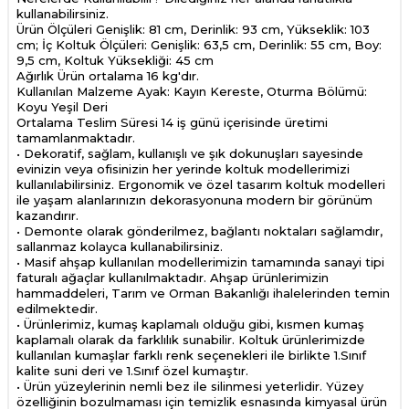
kullanabilirsiniz.
Ürün Ölçüleri Genişlik: 81 cm, Derinlik: 93 cm, Yükseklik: 103
cm; İç Koltuk Ölçüleri: Genişlik: 63,5 cm, Derinlik: 55 cm, Boy:
9,5 cm, Koltuk Yüksekliği: 45 cm
Ağırlık Ürün ortalama 16 kg'dır.
Kullanılan Malzeme Ayak: Kayın Kereste, Oturma Bölümü:
Koyu Yeşil Deri
Ortalama Teslim Süresi 14 iş günü içerisinde üretimi
tamamlanmaktadır.
• Dekoratif, sağlam, kullanışlı ve şık dokunuşları sayesinde
evinizin veya ofisinizin her yerinde koltuk modellerimizi
kullanılabilirsiniz. Ergonomik ve özel tasarım koltuk modelleri
ile yaşam alanlarınızın dekorasyonuna modern bir görünüm
kazandırır.
• Demonte olarak gönderilmez, bağlantı noktaları sağlamdır,
sallanmaz kolayca kullanabilirsiniz.
• Masif ahşap kullanılan modellerimizin tamamında sanayi tipi
faturalı ağaçlar kullanılmaktadır. Ahşap ürünlerimizin
hammaddeleri, Tarım ve Orman Bakanlığı ihalelerinden temin
edilmektedir.
• Ürünlerimiz, kumaş kaplamalı olduğu gibi, kısmen kumaş
kaplamalı olarak da farklılık sunabilir. Koltuk ürünlerimizde
kullanılan kumaşlar farklı renk seçenekleri ile birlikte 1.Sınıf
kalite suni deri ve 1.Sınıf özel kumaştır.
• Ürün yüzeylerinin nemli bez ile silinmesi yeterlidir. Yüzey
özelliğinin bozulmaması için temizlik esnasında kimyasal ürün