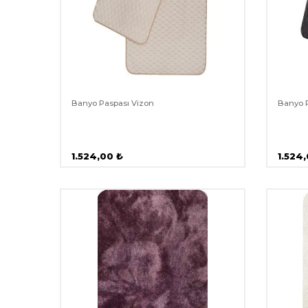
Banyo Paspası Vizon
Banyo P
1.524,00
₺
1.524