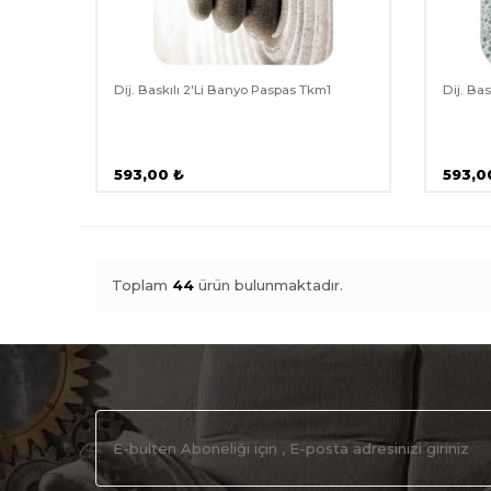
Dij. Baskılı 2'Li Banyo Paspas Tkm1
Dij. Ba
593,00
₺
593,0
Toplam
44
ürün bulunmaktadır.