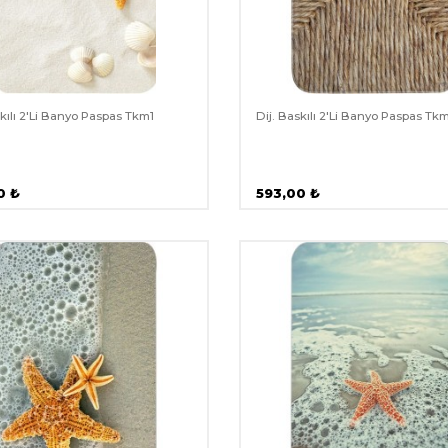
skılı 2'Li Banyo Paspas Tkm1
Dij. Baskılı 2'Li Banyo Paspas Tk
0
₺
593,00
₺