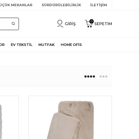
ÜÇÜK MEKANLAR
SÜRDÜRÜLEBİLİRLİK
İLETİŞİM
0
GIRIŞ
SEPETIM
OR
EV TEKSTİL
MUTFAK
HOME OFİS