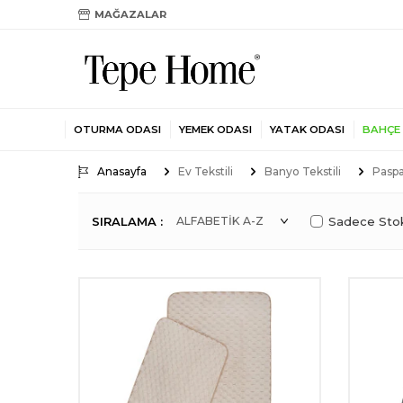
MAĞAZALAR
OTURMA ODASI
YEMEK ODASI
YATAK ODASI
BAHÇE
Anasayfa
Ev Tekstili
Banyo Tekstili
Paspa
SIRALAMA :
Sadece Stok