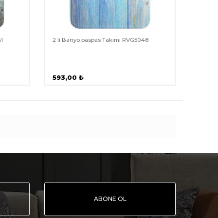
m1
2 li Banyo paspas Takımı RVG5048
593,00
₺
ABONE OL