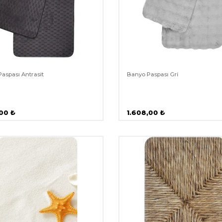
aspası Antrasit
Banyo Paspası Gri
,00
₺
1.608,00
₺