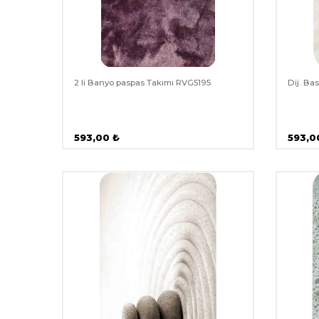
2 li Banyo paspas Takımı RVG5195
Dij. Ba
593,00
₺
593,0