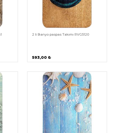
m1
2 li Banyo paspas Takımı RVG5120
593,00
₺