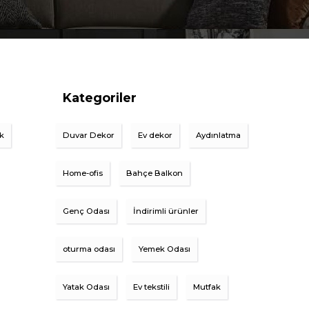
Kategoriler
ik
Duvar Dekor
Ev dekor
Aydınlatma
Home-ofis
Bahçe Balkon
Genç Odası
İndirimli ürünler
oturma odası
Yemek Odası
Yatak Odası
Ev tekstili
Mutfak