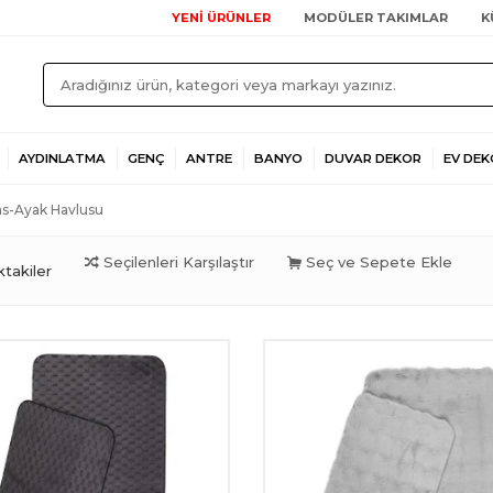
YENİ ÜRÜNLER
MODÜLER TAKIMLAR
K
AYDINLATMA
GENÇ
ANTRE
BANYO
DUVAR DEKOR
EV DEK
s-Ayak Havlusu
Seçilenleri Karşılaştır
Seç ve Sepete Ekle
takiler