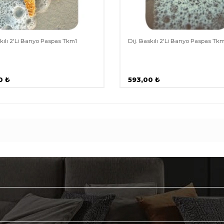
skılı 2'Li Banyo Paspas Tkm1
Dij. Baskılı 2'Li Banyo Paspas Tk
0
₺
593,00
₺