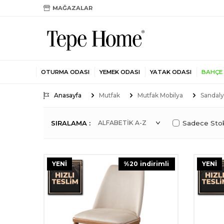
MAĞAZALAR
OTURMA ODASI
YEMEK ODASI
YATAK ODASI
BAHÇE
Anasayfa
Mutfak
Mutfak Mobilya
Sandal
SIRALAMA :
Sadece Stok
YENI
%
20
i̇ndirimli
YENI