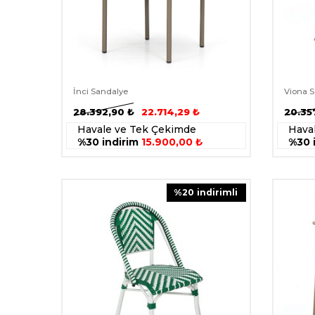
İnci Sandalye
Viona 
28.392,90
₺
22.714,29
₺
20.35
Havale ve Tek Çekimde
Hava
%30 indirim
15.900,00 ₺
%30 
%
20
i̇ndirimli