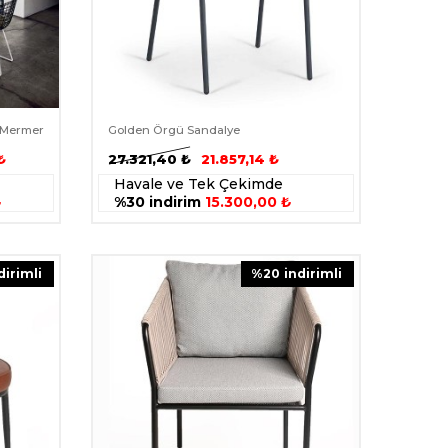
 Mermer
Golden Örgü Sandalye
₺
27.321,40
₺
21.857,14
₺
Havale ve Tek Çekimde
₺
%30 indirim
15.300,00 ₺
ndirimli
%
20
i̇ndirimli