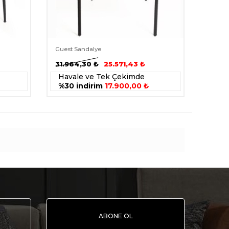
Guest Sandalye
31.964,30
₺
25.571,43
₺
Havale ve Tek Çekimde
%30 indirim
17.900,00 ₺
ABONE OL