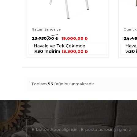
Rattan Sandalye
Otantik
23.750,00
₺
19.000,00
₺
24.46
Havale ve Tek Çekimde
Hava
%30 indirim
13.300,00 ₺
%30 
Toplam
53
ürün bulunmaktadır.