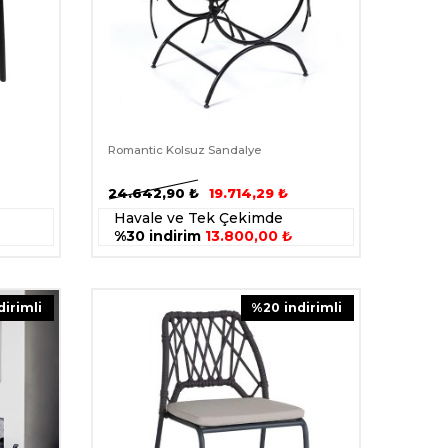
Romantic Kolsuz Sandalye
24.642,90
₺
19.714,29
₺
Havale ve Tek Çekimde
%30 indirim
13.800,00 ₺
ndirimli
%
20
i̇ndirimli