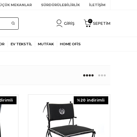
ÜÇÜK MEKANLAR
SÜRDÜRÜLEBİLİRLİK
İLETİŞİM
0
GIRIŞ
SEPETIM
OR
EV TEKSTİL
MUTFAK
HOME OFİS
ndirimli
%
20
i̇ndirimli