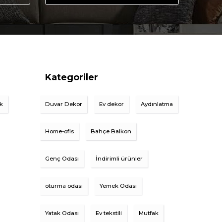
Kategoriler
ik
Duvar Dekor
Ev dekor
Aydınlatma
Home-ofis
Bahçe Balkon
Genç Odası
İndirimli ürünler
oturma odası
Yemek Odası
Yatak Odası
Ev tekstili
Mutfak