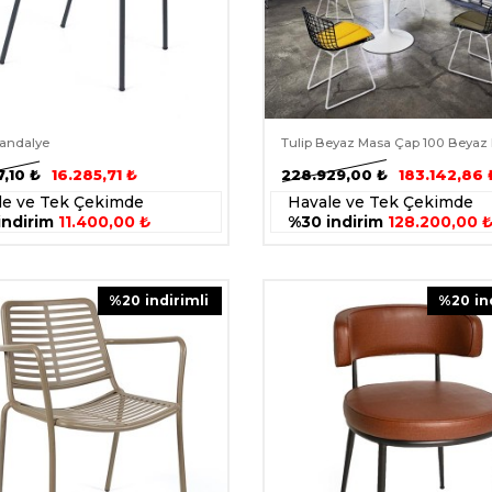
Sandalye
Tulip Beyaz Masa Çap 100 Beyaz
7,10
₺
16.285,71
₺
228.929,00
₺
183.142,86
le ve Tek Çekimde
Havale ve Tek Çekimde
indirim
11.400,00 ₺
%30 indirim
128.200,00 
%
20
i̇ndirimli
%
20
i̇