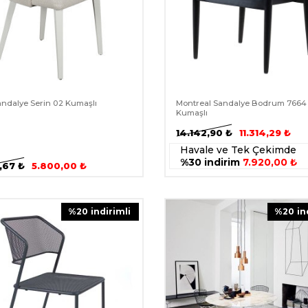
ndalye Serin 02 Kumaşlı
Montreal Sandalye Bodrum 7664
Kumaşlı
14.142,90
₺
11.314,29
₺
Havale ve Tek Çekimde
%30 indirim
7.920,00 ₺
,67
₺
5.800,00
₺
%
20
i̇ndirimli
%
20
i̇