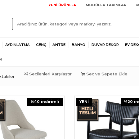
YENİ ÜRÜNLER
MODÜLER TAKIMLAR
K
AYDINLATMA
GENÇ
ANTRE
BANYO
DUVAR DEKOR
EV DEK
ye
Seçilenleri Karşılaştır
Seç ve Sepete Ekle
takiler
%
40
i̇ndirimli
YENI
%
20
i̇