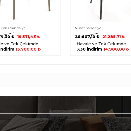
 Kollu Sandalye
Nuset Sandalye
4,30
₺
19.571,43
₺
26.607,10
₺
21.285,71
₺
le ve Tek Çekimde
Havale ve Tek Çekimde
indirim
13.700,00 ₺
%30 indirim
14.900,00 ₺