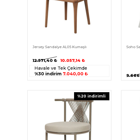
Jersey Sandalye AL05 Kumaşlı
Soho Sa
12.571,40
₺
10.057,14
₺
Havale ve Tek Çekimde
%30 indirim
7.040,00 ₺
9.666
%
20
i̇ndirimli