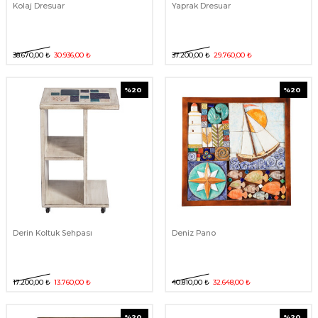
Kolaj Dresuar
Yaprak Dresuar
38.670,00
₺
30.936,00
₺
37.200,00
₺
29.760,00
₺
%
20
%
20
Derin Koltuk Sehpası
Deniz Pano
17.200,00
₺
13.760,00
₺
40.810,00
₺
32.648,00
₺
%
20
%
20