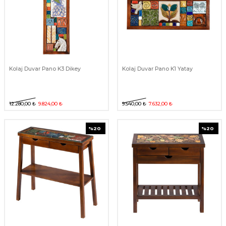
Kolaj Duvar Pano K3 Dikey
Kolaj Duvar Pano K1 Yatay
12.280,00
₺
9.824,00
₺
9.540,00
₺
7.632,00
₺
%
20
%
20