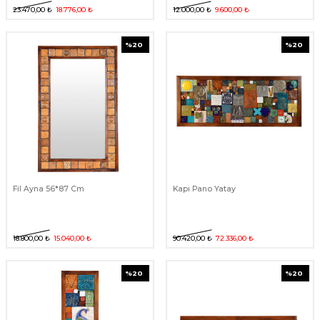
23.470,00
₺
18.776,00
₺
12.000,00
₺
9.600,00
₺
%
20
%
20
Fil Ayna 56*87 Cm
Kapı Pano Yatay
18.800,00
₺
15.040,00
₺
90.420,00
₺
72.336,00
₺
%
20
%
20