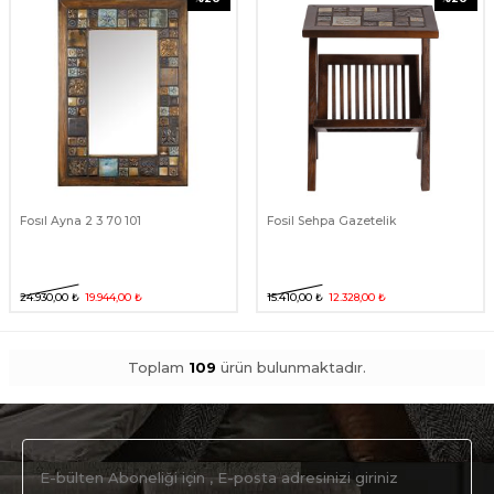
Fosıl Ayna 2 3 70 101
Fosil Sehpa Gazetelik
24.930,00
₺
19.944,00
₺
15.410,00
₺
12.328,00
₺
Toplam
109
ürün bulunmaktadır.