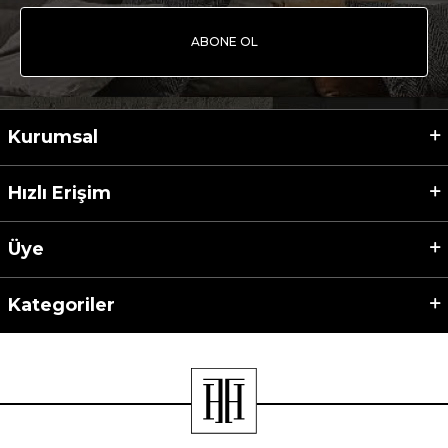
ABONE OL
Kurumsal
Hızlı Erişim
Üye
Kategoriler