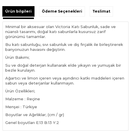
Ürün bilgileri
Ödeme Seçenekleri
Teslimat
Minimal bir aksesuar olan Victoria Katı Sabunluk, sade ve
nüanslı tasarımı, doğal katı sabunlarla kusursuz zarif
görünümü tamamlar.
Bu katı sabunluğu, sıvı sabunluk ve diş fırçalık ile birleştirerek
banyonuzun havasını değiştirin.
Ürün Bakımı;
Su ve doğal deterjan kullanarak elde yıkayın ve yumuşak bir
bezle kurulayın.
Ağartıcı ve limon içeren veya aşındırıcı katkı maddeleri içeren
sabun veya deterjanlar kullanmayın.
Ürün Özellikleri;
Malzeme : Reçine
Menşei : Türkiye
Boyutlar ve Ağırlıklar; (cm / gr)
Genel boyutları E:13 B:13 Y:2