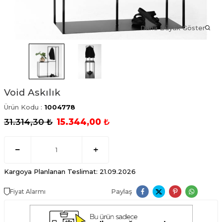
Daha Büyük Göster
Void Askılık
Ürün Kodu :
1004778
31.314,30
₺
15.344,00
₺
Kargoya Planlanan Teslimat: 21.09.2026
Paylaş
Fiyat Alarmı