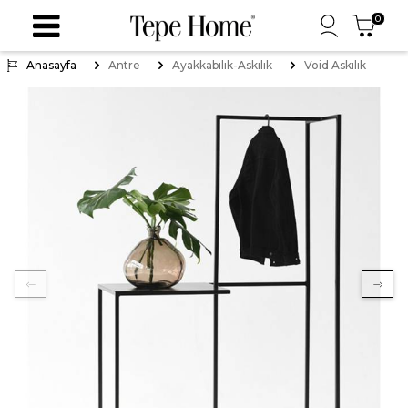
0
Anasayfa
Antre
Ayakkabılık-Askılık
Void Askılık