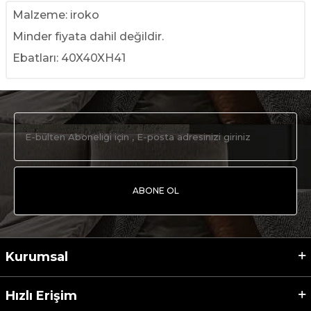
Malzeme: iroko
Minder fiyata dahil değildir.
Ebatları: 40X40XH41
ABONE OL
Kurumsal
Hızlı Erişim