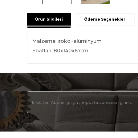
Ürün bilgileri
Ödeme Seçenekleri
Malzeme: iroko+alüminyum
Ebatları: 80x140x67cm