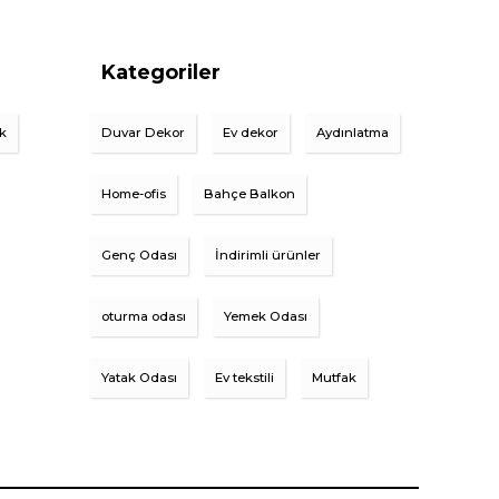
Kategoriler
ik
Duvar Dekor
Ev dekor
Aydınlatma
Home-ofis
Bahçe Balkon
Genç Odası
İndirimli ürünler
oturma odası
Yemek Odası
Yatak Odası
Ev tekstili
Mutfak