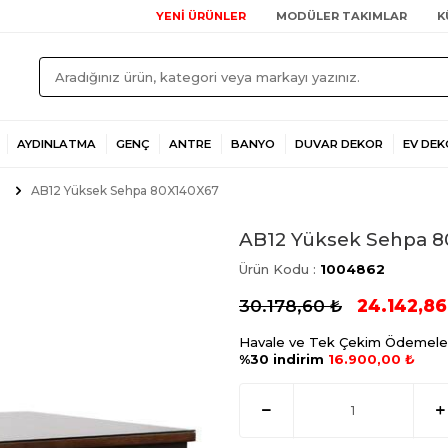
YENİ ÜRÜNLER
MODÜLER TAKIMLAR
K
AYDINLATMA
GENÇ
ANTRE
BANYO
DUVAR DEKOR
EV DEK
AB12 Yüksek Sehpa 80X140X67
AB12 Yüksek Sehpa 
Ürün Kodu :
1004862
30.178,60
₺
24.142,86
Havale ve Tek Çekim Ödemele
%30 indirim
16.900,00 ₺