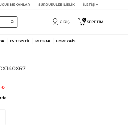
ÜÇÜK MEKANLAR
SÜRDÜRÜLEBİLİRLİK
İLETİŞİM
0
GIRIŞ
SEPETIM
OR
EV TEKSTİL
MUTFAK
HOME OFİS
80X140X67
₺
rde