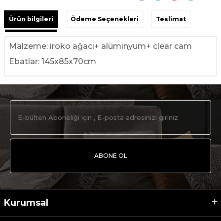
Ürün bilgileri
Ödeme Seçenekleri
Teslimat
Malzeme: iroko ağacı+ alüminyum+ clear cam
Ebatlar: 145x85x70cm
ABONE OL
Kurumsal