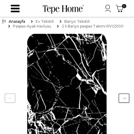
0
Anasayfa
Ev Tekstili
Banyo Tekstili
Paspas-Ayak Havlusu
2 li Banyo paspas Takımı RVG5100