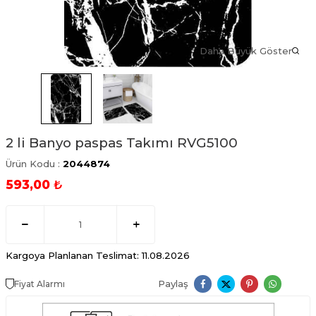
Daha Büyük Göster
2 li Banyo paspas Takımı RVG5100
Ürün Kodu :
2044874
593,00
₺
Kargoya Planlanan Teslimat: 11.08.2026
Paylaş
Fiyat Alarmı