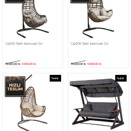
Cp010 Tekli Salıncak Gri
Cp005 Tekli Salıncak Gri
15.500,00
₺
9.300,00
₺
15.500,00
₺
9.300,00
₺
%
40
%
20