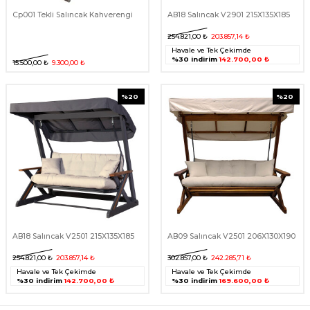
Cp001 Tekli Salıncak Kahverengi
AB18 Salıncak V2901 215X135X185
254.821,00
₺
203.857,14
₺
Havale ve Tek Çekimde
%30 indirim
142.700,00 ₺
15.500,00
₺
9.300,00
₺
%
20
%
20
AB18 Salıncak V2501 215X135X185
AB09 Salıncak V2501 206X130X190
254.821,00
₺
203.857,14
₺
302.857,00
₺
242.285,71
₺
Havale ve Tek Çekimde
Havale ve Tek Çekimde
%30 indirim
142.700,00 ₺
%30 indirim
169.600,00 ₺