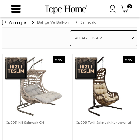
0
Anasayfa
Bahçe Ve Balkon
Salıncak
%
40
%
40
Cp003 İkili Salıncak Gri
Cp009 Tekli Salıncak Kahverengi