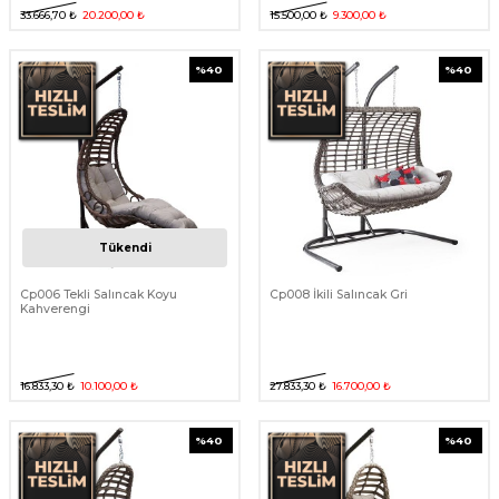
33.666,70
₺
20.200,00
₺
15.500,00
₺
9.300,00
₺
%
40
%
40
Tükendi
Cp006 Tekli Salıncak Koyu
Cp008 İkili Salıncak Gri
Kahverengi
16.833,30
₺
10.100,00
₺
27.833,30
₺
16.700,00
₺
%
40
%
40