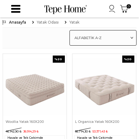
0
Anasayfa
Yatak Odası
Yatak
%
20
%
20
Woollia Yatak 160X200
L Organica Yatak 160X200
46.142,90
₺
36.914,29
₺
66.714,30
₺
53.371,43
₺
Havale ve Tek Çekimde
Havale ve Tek Çekimde