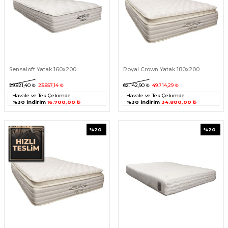
Sensaloft Yatak 160x200
Royal Crown Yatak 180x200
29.821,40
₺
23.857,14
₺
62.142,90
₺
49.714,29
₺
Havale ve Tek Çekimde
Havale ve Tek Çekimde
%30 indirim
16.700,00 ₺
%30 indirim
34.800,00 ₺
%
20
%
20