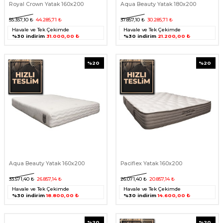
Royal Crown Yatak 160x200
Aqua Beauty Yatak 180x200
55.357,10
₺
44.285,71
₺
37.857,10
₺
30.285,71
₺
Havale ve Tek Çekimde
Havale ve Tek Çekimde
%30 indirim
31.000,00 ₺
%30 indirim
21.200,00 ₺
%
20
%
20
Aqua Beauty Yatak 160x200
Paciflex Yatak 160x200
33.571,40
₺
26.857,14
₺
26.071,40
₺
20.857,14
₺
Havale ve Tek Çekimde
Havale ve Tek Çekimde
%30 indirim
18.800,00 ₺
%30 indirim
14.600,00 ₺
%
20
%
20