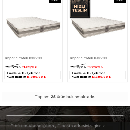
Imperial Yatak 180x200
Imperial Yatak 160x200
26.785,70
₺
21.428,57
₺
23.750,00
₺
19.000,00
₺
Havale ve Tek Çekimde
Havale ve Tek Çekimde
%30 indirim
15.000,00 ₺
%30 indirim
13.300,00 ₺
Toplam
25
ürün bulunmaktadır.