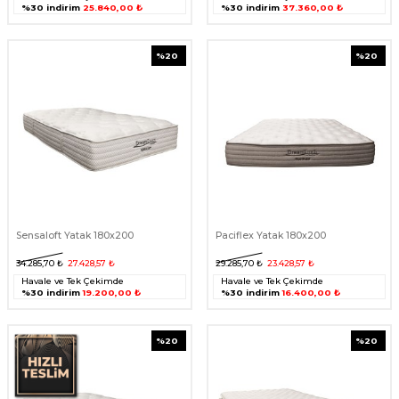
%30 indirim
25.840,00 ₺
%30 indirim
37.360,00 ₺
%
20
%
20
Sensaloft Yatak 180x200
Paciflex Yatak 180x200
34.285,70
₺
27.428,57
₺
29.285,70
₺
23.428,57
₺
Havale ve Tek Çekimde
Havale ve Tek Çekimde
%30 indirim
19.200,00 ₺
%30 indirim
16.400,00 ₺
%
20
%
20