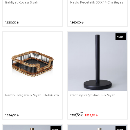
Bakliyat Kovası Siyah
Havlu Peçetelik 30 X 14 Cm Beyaz
1.620,00
₺
1.860,00
₺
%
10
Bambu Peçetelik Siyah 18x4x6 cm
Century Kağıt Havluluk Siyah
1.264,00
₺
1.695,00
₺
1.525,50
₺
%
10
%
10