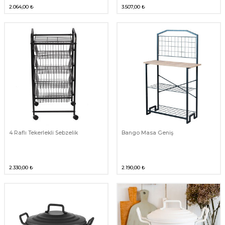
2.064,00
₺
3.507,00
₺
4 Raflı Tekerlekli Sebzelik
Bango Masa Geniş
2.330,00
₺
2.190,00
₺