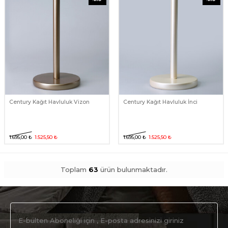
Century Kağıt Havluluk Vizon
Century Kağıt Havluluk İnci
1.695,00
₺
1.525,50
₺
1.695,00
₺
1.525,50
₺
Toplam
63
ürün bulunmaktadır.