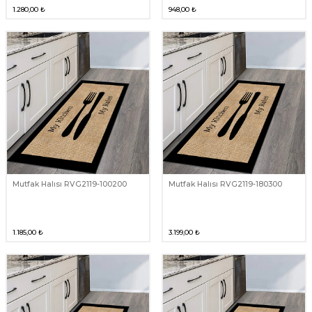
1.280,00
₺
948,00
₺
Mutfak Halısı RVG2119-100200
Mutfak Halısı RVG2119-180300
1.185,00
₺
3.199,00
₺