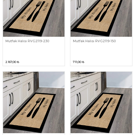
Mutfak Halısı RVG2119-230
Mutfak Halısı RVG2119-150
2.167,00
₺
711,00
₺