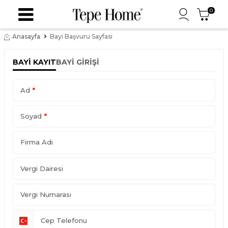
0
Anasayfa
Bayi Başvuru Sayfası
BAYI KAYIT
BAYI GIRIŞI
Ad
*
Soyad
*
Firma Adı
Vergi Dairesi
Vergi Numarası
Cep Telefonu