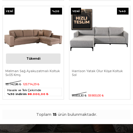
YENI
%
20
YENI
%
40
Tükendi
Melman Sağ Ayakuzatmalı Koltuk
Harrison Yatak Olur Köşe Koltuk
Sv05 Kmş
Sol
157.142,86
₺
125.714,29
₺
Havale ve Tek Çekimde
%30 indirim
88.000,00 ₺
99.833,30
₺
59.900,00
₺
Toplam
15
ürün bulunmaktadır.