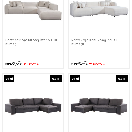
Beatrice Köşe Klt Sağ İstanbul 01
Porto Köşe Koltuk Sağ Zeus 101
Kumaş
Kumaşlı
135.800,00
₺
81.480,00
₺
119.800,00
₺
71.880,00
₺
YENI
%
20
YENI
%
20