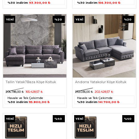
%30 indirim
93.300,00 ₺
%30 indirim
156.300,00 ₺
YENI
%
20
YENI
%
20
Tallin Yatak7Baza Köşe Koltuk
Andorra Yatakolur Köşe Koltuk
206.786,00
₺
165.428,57
₺
253.036,00
₺
202.428,57
₺
Havale ve Tek Çekimde
Havale ve Tek Çekimde
%30 indirim
115.800,00 ₺
%30 indirim
141.700,00 ₺
YENI
%
40
YENI
%
40