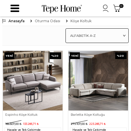
0
Anasayfa
Oturma Odası
Köşe Koltuk
YENI
%
20
YENI
%
20
Espinho Köşe Koltuk
Barletta Köşe Koltuğu
166.607,00
₺
133.285,71
₺
279.107,00
₺
223.285,71
₺
Havale ve Tek Çekimde
Havale ve Tek Çekimde