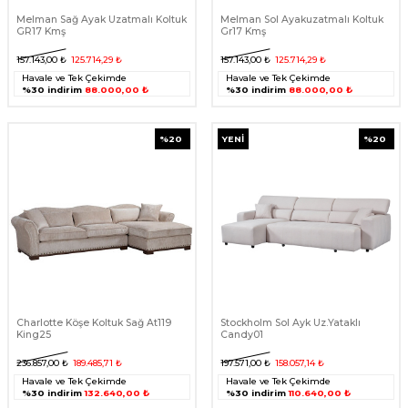
Melman Sağ Ayak Uzatmalı Koltuk
Melman Sol Ayakuzatmalı Koltuk
GR17 Kmş
Gr17 Kmş
157.143,00
₺
125.714,29
₺
157.143,00
₺
125.714,29
₺
Havale ve Tek Çekimde
Havale ve Tek Çekimde
%30 indirim
88.000,00 ₺
%30 indirim
88.000,00 ₺
%
20
YENI
%
20
Charlotte Köşe Koltuk Sağ At119
Stockholm Sol Ayk Uz.Yataklı
King25
Candy01
236.857,00
₺
189.485,71
₺
197.571,00
₺
158.057,14
₺
Havale ve Tek Çekimde
Havale ve Tek Çekimde
%30 indirim
132.640,00 ₺
%30 indirim
110.640,00 ₺