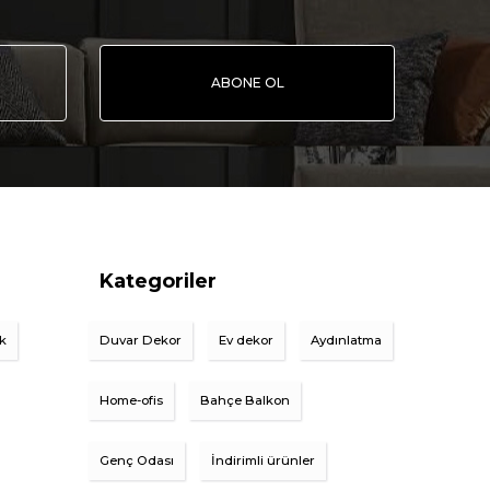
ABONE OL
Kategoriler
ik
Duvar Dekor
Ev dekor
Aydınlatma
Home-ofis
Bahçe Balkon
Genç Odası
İndirimli ürünler