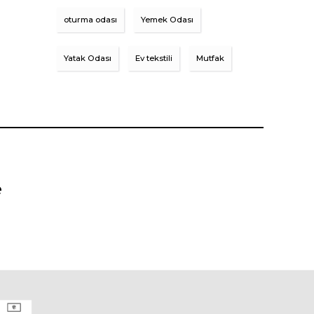
oturma odası
Yemek Odası
Yatak Odası
Ev tekstili
Mutfak
e