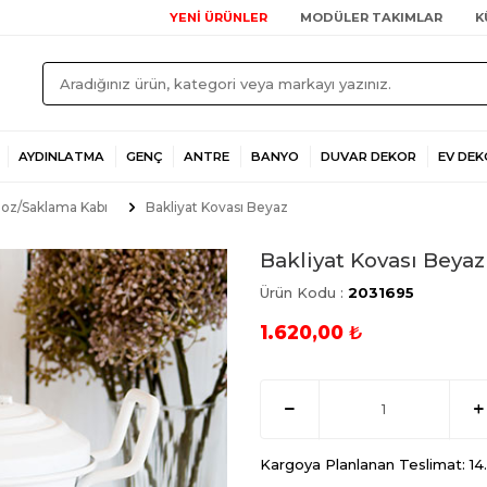
YENİ ÜRÜNLER
MODÜLER TAKIMLAR
K
AYDINLATMA
GENÇ
ANTRE
BANYO
DUVAR DEKOR
EV DEK
oz/Saklama Kabı
Bakliyat Kovası Beyaz
Bakliyat Kovası Beyaz
Ürün Kodu :
2031695
1.620,00
₺
Kargoya Planlanan Teslimat: 1