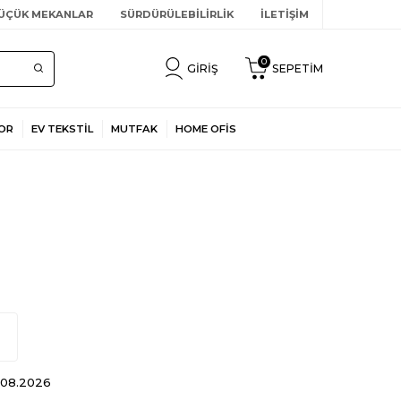
ÜÇÜK MEKANLAR
SÜRDÜRÜLEBİLİRLİK
İLETİŞİM
0
GIRIŞ
SEPETIM
OR
EV TEKSTİL
MUTFAK
HOME OFİS
4.08.2026