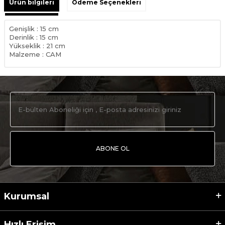
Ürün bilgileri
Ödeme Seçenekleri
Genişlik : 15 cm
Derinlik : 15 cm
Yükseklik : 21 cm
Malzeme : CAM
ABONE OL
Kurumsal
Hızlı Erişim