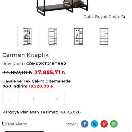
Daha Büyük Göster
Carmen Kitaplık
Ürün Kodu :
CRM02KT218T882
34.857,10
₺
27.885,71
₺
Havale ve Tek Çekim Ödemelerde
%30 indirim
19.520,00 ₺
Kargoya Planlanan Teslimat: 14.09.2026
Paylaş
Fiyat Alarmı