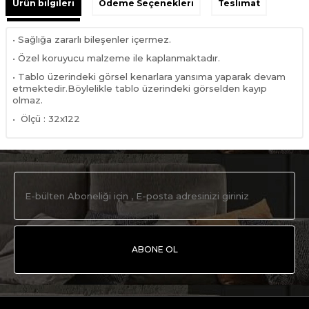
Ürün bilgileri
Ödeme Seçenekleri
Teslimat
• Sağlığa zararlı bileşenler içermez.
• Özel koruyucu malzeme ile kaplanmaktadır.
• Tablo üzerindeki görsel kenarlara yansıma yaparak devam
etmektedir.Böylelikle tablo üzerindeki görselden kayıp
olmaz.
• Ölçü : 32x122
ABONE OL