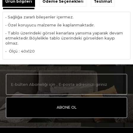
Ürün bilgileri
Ödeme Seçenekleri
Teslimat
• Sağlığa zararlı bileşenler içermez.
• Özel koruyucu malzeme ile kaplanmaktadır.
• Tablo üzerindeki görsel kenarlara yansıma yaparak devam
etmektedir.Böylelikle tablo üzerindeki görselden kayıp
olmaz.
• Ölçü : 40x120
ABONE OL