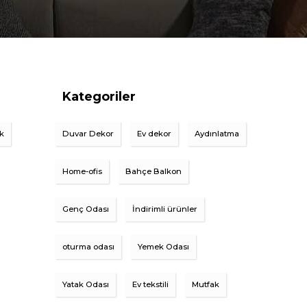
Kategoriler
ik
Duvar Dekor
Ev dekor
Aydınlatma
Home-ofis
Bahçe Balkon
Genç Odası
İndirimli ürünler
oturma odası
Yemek Odası
Yatak Odası
Ev tekstili
Mutfak