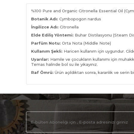
%100 Pure and Organic Citronella Essential Oil (Cy
Botanik Adı:
Cymbopogon nardus
İngilizce Adı:
Citronella
Elde Ediliş Yöntemi:
Buhar Distilasyonu (Steam Dist
Parfüm Notu:
Orta Nota (Middle Note)
Kullanım Şekli:
Haricen kullanım için uygundur. Cil
Uyarılar:
Hamile ve çocukların kullanımı için muha
Temas halinde bol su ile yıkayınız.
Raf Ömrü:
Ürün açıldıktan sonra, karanlık ve serin 