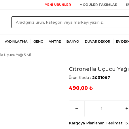
YENİ ÜRÜNLER
MODÜLER TAKIMLAR
K
AYDINLATMA
GENÇ
ANTRE
BANYO
DUVAR DEKOR
EV DEK
la Uçucu Yağı 5 Ml
Citronella Uçucu Yağı
Ürün Kodu :
2031097
490,00
₺
Kargoya Planlanan Teslimat: 1