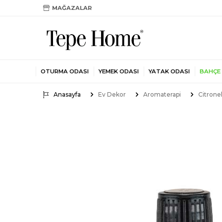
MAĞAZALAR
OTURMA ODASI
YEMEK ODASI
YATAK ODASI
BAHÇE
Anasayfa
Ev Dekor
Aromaterapi
Citronel