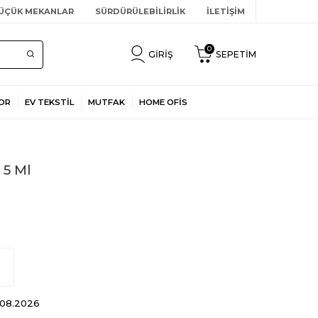
ÜÇÜK MEKANLAR
SÜRDÜRÜLEBİLİRLİK
İLETİŞİM
0
GIRIŞ
SEPETIM
OR
EV TEKSTİL
MUTFAK
HOME OFİS
 5 Ml
3.08.2026