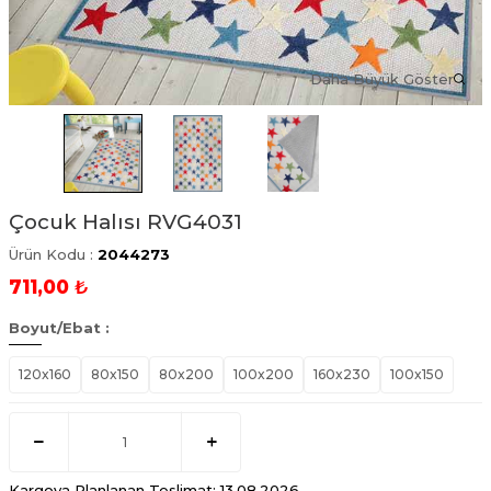
Daha Büyük Göster
Çocuk Halısı RVG4031
Ürün Kodu :
2044273
711,00
₺
Boyut/Ebat :
120x160
80x150
80x200
100x200
160x230
100x150
Kargoya Planlanan Teslimat: 13.08.2026