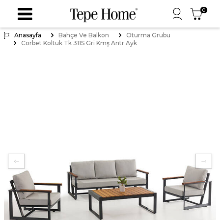
0
Anasayfa
Bahçe Ve Balkon
Oturma Grubu
Corbet Koltuk Tk 311S Gri Kmş Antr Ayk