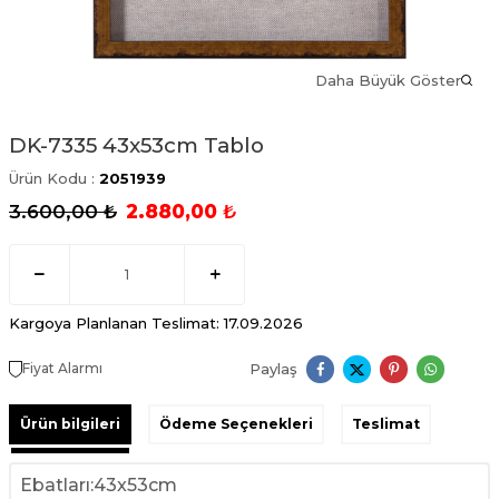
Daha Büyük Göster
DK-7335 43x53cm Tablo
Ürün Kodu :
2051939
3.600,00
₺
2.880,00
₺
Kargoya Planlanan Teslimat: 17.09.2026
Paylaş
Fiyat Alarmı
Ürün bilgileri
Ödeme Seçenekleri
Teslimat
Ebatları:43x53cm