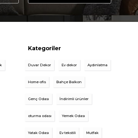
Kategoriler
ik
Duvar Dekor
Ev dekor
Aydınlatma
Home-ofis
Bahçe Balkon
Genç Odası
İndirimli ürünler
oturma odası
Yemek Odası
Yatak Odası
Ev tekstili
Mutfak