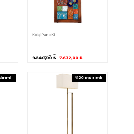
Kolaj Pano K1
9.540,00
₺
7.632,00
₺
ndirimli
%
20
i̇ndirimli