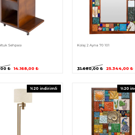
oltuk Sehpası
Kolaj 2 Ayna 70 101
,00
₺
14.168,00
₺
31.680,00
₺
25.344,00
₺
%
20
i̇ndirimli
%
20
i̇