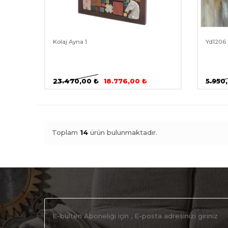
Kolaj Ayna 1
Yd1206 
23.470,00
₺
18.776,00
₺
5.950
Toplam
14
ürün bulunmaktadır.