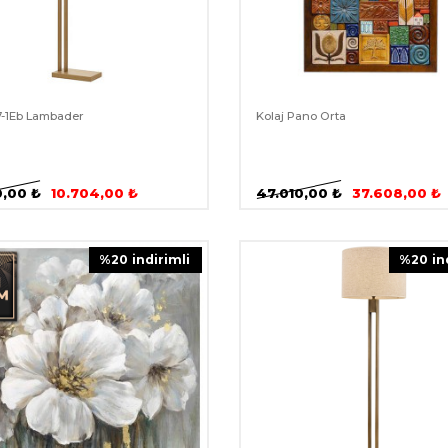
7-1Eb Lambader
Kolaj Pano Orta
0,00
₺
10.704,00
₺
47.010,00
₺
37.608,00
₺
%
20
i̇ndirimli
%
20
i̇