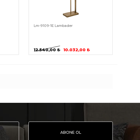
Lm-9109-1E Lambader
12.540,00
₺
10.032,00
₺
ABONE OL