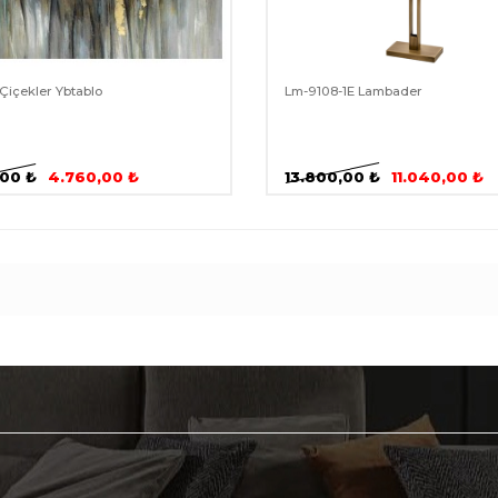
Çiçekler Ybtablo
Lm-9108-1E Lambader
,00
₺
4.760,00
₺
13.800,00
₺
11.040,00
₺