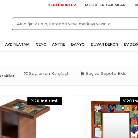
YENİ ÜRÜNLER
MODÜLER TAKIMLAR
K
AYDINLATMA
GENÇ
ANTRE
BANYO
DUVAR DEKOR
EV DEK
Seçilenleri Karşılaştır
Seç ve Sepete Ekle
takiler
%
20
i̇ndirimli
%
20
i̇