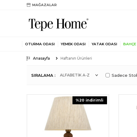
MAĞAZALAR
OTURMA ODASI
YEMEK ODASI
YATAK ODASI
BAHÇE
Anasayfa
Haftanın Ürünleri
SIRALAMA :
Sadece Stok
%
20
i̇ndirimli