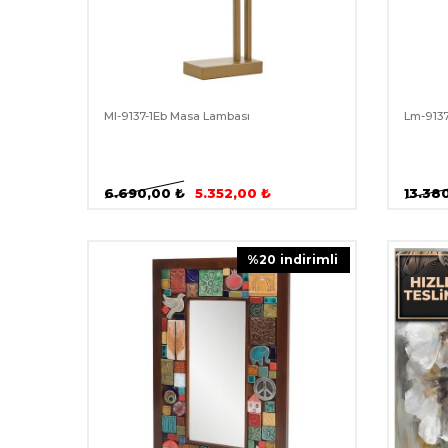
Ml-9137-1Eb Masa Lambası
Lm-913
6.690,00
₺
5.352,00
₺
13.38
%
20
i̇ndirimli