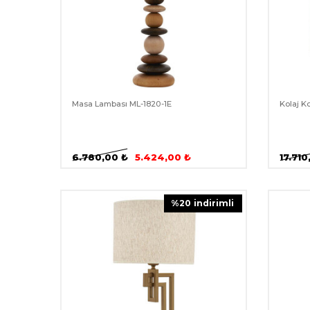
Masa Lambası ML-1820-1E
Kolaj K
6.780,00
₺
5.424,00
₺
17.710
%
20
i̇ndirimli