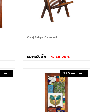
Kolaj Sehpa Gazetelik
17.710,00
₺
14.168,00
₺
ndirimli
%
20
i̇ndirimli