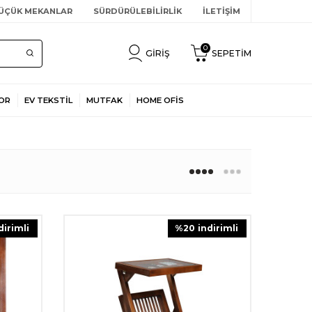
ÜÇÜK MEKANLAR
SÜRDÜRÜLEBİLİRLİK
İLETİŞİM
0
GIRIŞ
SEPETIM
OR
EV TEKSTİL
MUTFAK
HOME OFİS
ndirimli
%
20
i̇ndirimli