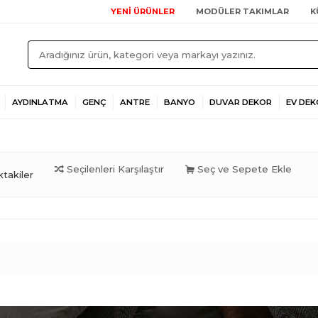
YENİ ÜRÜNLER
MODÜLER TAKIMLAR
K
AYDINLATMA
GENÇ
ANTRE
BANYO
DUVAR DEKOR
EV DEK
Seçilenleri Karşılaştır
Seç ve Sepete Ekle
takiler