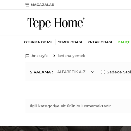
MAĞAZALAR
OTURMA ODASI
YEMEK ODASI
YATAK ODASI
BAHÇE
Anasayfa
lantana-yemek
SIRALAMA :
Sadece Stok
İlgili kategoriye ait ürün bulunmamaktadır.