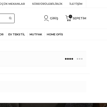
ÜÇÜK MEKANLAR
SÜRDÜRÜLEBİLİRLİK
İLETİŞİM
0
GIRIŞ
SEPETIM
OR
EV TEKSTİL
MUTFAK
HOME OFİS