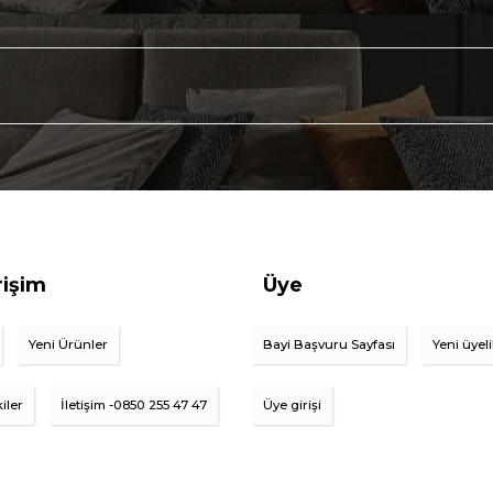
rişim
Üye
Yeni Ürünler
Bayi Başvuru Sayfası
Yeni üyel
iler
İletişim -0850 255 47 47
Üye girişi