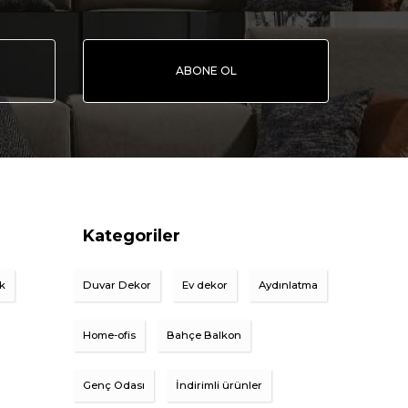
ABONE OL
Kategoriler
ik
Duvar Dekor
Ev dekor
Aydınlatma
Home-ofis
Bahçe Balkon
Genç Odası
İndirimli ürünler