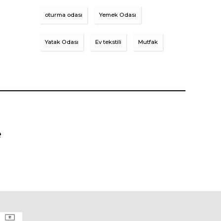
oturma odası
Yemek Odası
Yatak Odası
Ev tekstili
Mutfak
e