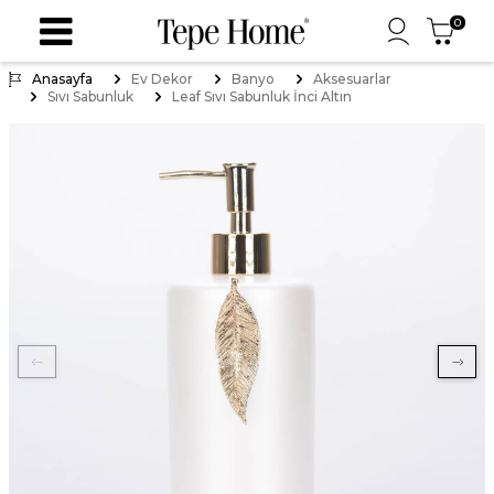
0
Anasayfa
Ev Dekor
Banyo
Aksesuarlar
Sıvı Sabunluk
Leaf Sıvı Sabunluk İnci Altın