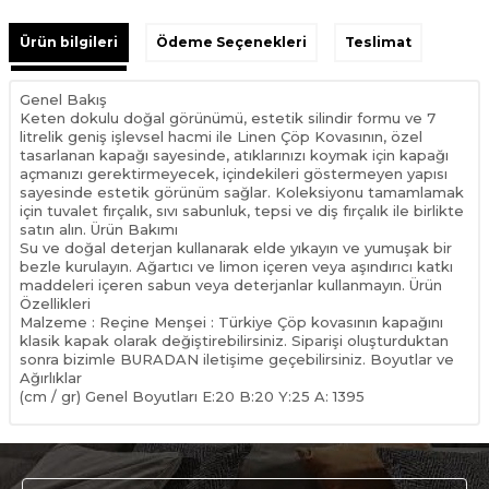
Ürün bilgileri
Ödeme Seçenekleri
Teslimat
Genel Bakış
Keten dokulu doğal görünümü, estetik silindir formu ve 7
litrelik geniş işlevsel hacmi ile Linen Çöp Kovasının, özel
tasarlanan kapağı sayesinde, atıklarınızı koymak için kapağı
açmanızı gerektirmeyecek, içindekileri göstermeyen yapısı
sayesinde estetik görünüm sağlar. Koleksiyonu tamamlamak
için tuvalet fırçalık, sıvı sabunluk, tepsi ve diş fırçalık ile birlikte
satın alın. Ürün Bakımı
Su ve doğal deterjan kullanarak elde yıkayın ve yumuşak bir
bezle kurulayın. Ağartıcı ve limon içeren veya aşındırıcı katkı
maddeleri içeren sabun veya deterjanlar kullanmayın. Ürün
Özellikleri
Malzeme : Reçine Menşei : Türkiye Çöp kovasının kapağını
klasik kapak olarak değiştirebilirsiniz. Siparişi oluşturduktan
sonra bizimle BURADAN iletişime geçebilirsiniz. Boyutlar ve
Ağırlıklar
(cm / gr) Genel Boyutları E:20 B:20 Y:25 A: 1395