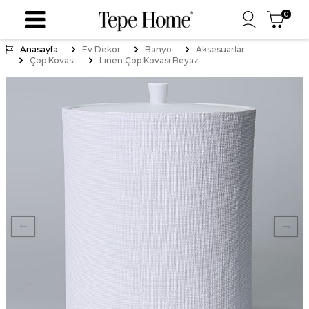
0
Anasayfa
Ev Dekor
Banyo
Aksesuarlar
Çöp Kovası
Linen Çöp Kovası Beyaz