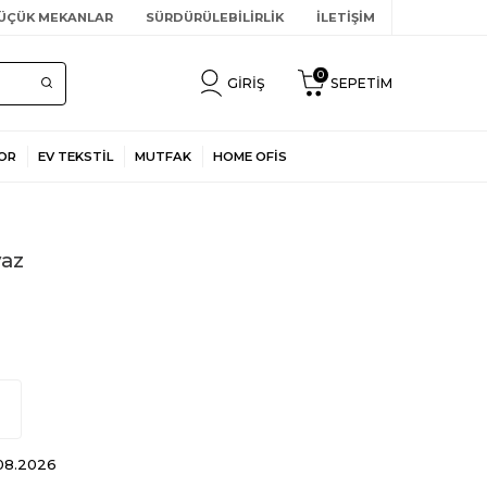
ÜÇÜK MEKANLAR
SÜRDÜRÜLEBİLİRLİK
İLETİŞİM
0
GIRIŞ
SEPETIM
OR
EV TEKSTİL
MUTFAK
HOME OFİS
yaz
.08.2026