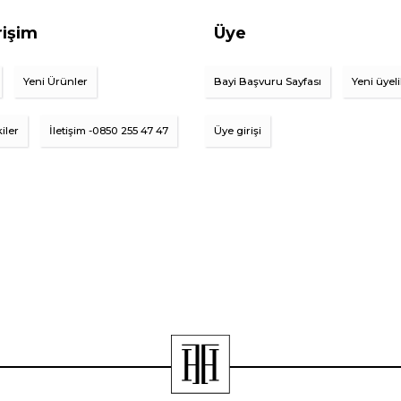
rişim
Üye
Yeni Ürünler
Bayi Başvuru Sayfası
Yeni üyel
iler
İletişim -0850 255 47 47
Üye girişi