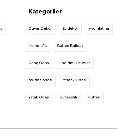
Kategoriler
ik
Duvar Dekor
Ev dekor
Aydınlatma
Home-ofis
Bahçe Balkon
Genç Odası
İndirimli ürünler
oturma odası
Yemek Odası
Yatak Odası
Ev tekstili
Mutfak