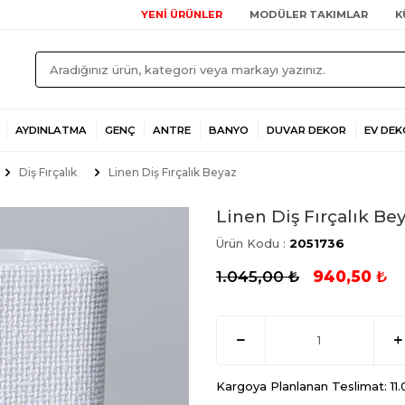
YENİ ÜRÜNLER
MODÜLER TAKIMLAR
K
AYDINLATMA
GENÇ
ANTRE
BANYO
DUVAR DEKOR
EV DEK
Diş Fırçalık
Linen Diş Fırçalık Beyaz
Linen Diş Fırçalık Be
Ürün Kodu :
2051736
1.045,00
₺
940,50
₺
Kargoya Planlanan Teslimat: 11