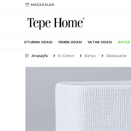
MAĞAZALAR
OTURMA ODASI
YEMEK ODASI
YATAK ODASI
BAHÇE
Anasayfa
Ev Dekor
Banyo
Aksesuarlar