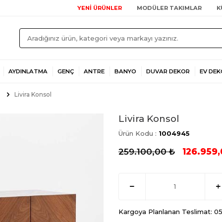
YENİ ÜRÜNLER
MODÜLER TAKIMLAR
K
AYDINLATMA
GENÇ
ANTRE
BANYO
DUVAR DEKOR
EV DEK
Livira Konsol
Livira Konsol
Ürün Kodu :
1004945
259.100,00
₺
126.959,
Kargoya Planlanan Teslimat: 0