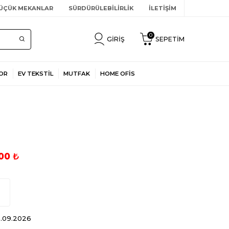
ÜÇÜK MEKANLAR
SÜRDÜRÜLEBİLİRLİK
İLETİŞİM
0
GIRIŞ
SEPETIM
OR
EV TEKSTİL
MUTFAK
HOME OFİS
00
₺
5.09.2026