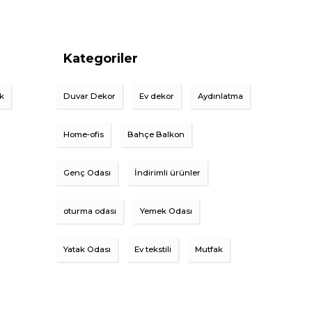
Kategoriler
ik
Duvar Dekor
Ev dekor
Aydınlatma
Home-ofis
Bahçe Balkon
Genç Odası
İndirimli ürünler
oturma odası
Yemek Odası
Yatak Odası
Ev tekstili
Mutfak