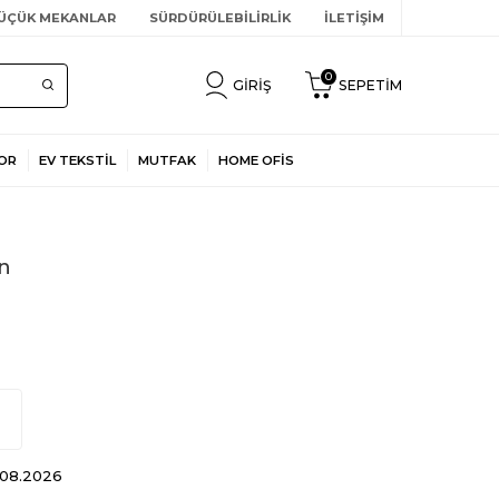
ÜÇÜK MEKANLAR
SÜRDÜRÜLEBİLİRLİK
İLETİŞİM
0
GIRIŞ
SEPETIM
OR
EV TEKSTİL
MUTFAK
HOME OFİS
on
3.08.2026