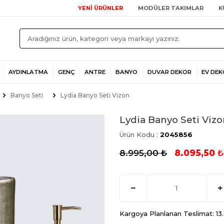
YENİ ÜRÜNLER
MODÜLER TAKIMLAR
K
AYDINLATMA
GENÇ
ANTRE
BANYO
DUVAR DEKOR
EV DEK
Banyo Seti
Lydia Banyo Seti Vizon
Lydia Banyo Seti Viz
Ürün Kodu :
2045856
8.995,00
₺
8.095,50
₺
Kargoya Planlanan Teslimat: 1