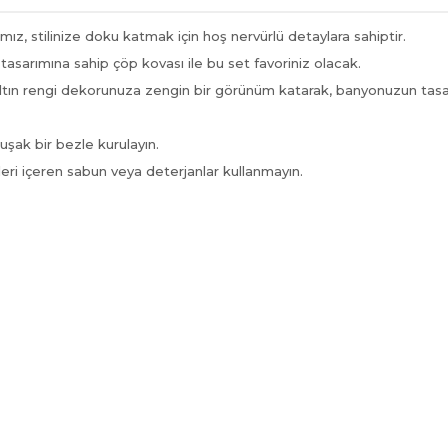
ız, stilinize doku katmak için hoş nervürlü detaylara sahiptir.
 tasarımına sahip çöp kovası ile bu set favoriniz olacak.
ltın rengi dekorunuza zengin bir görünüm katarak, banyonuzun tasarı
uşak bir bezle kurulayın.
leri içeren sabun veya deterjanlar kullanmayın.