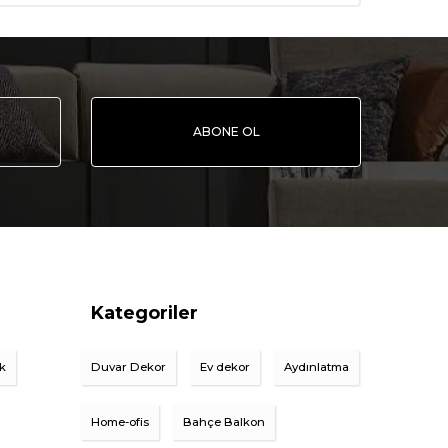
ABONE OL
Kategoriler
ik
Duvar Dekor
Ev dekor
Aydınlatma
Home-ofis
Bahçe Balkon