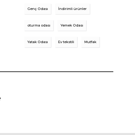
Genç Odası
İndirimli ürünler
oturma odası
Yemek Odası
Yatak Odası
Ev tekstili
Mutfak
e