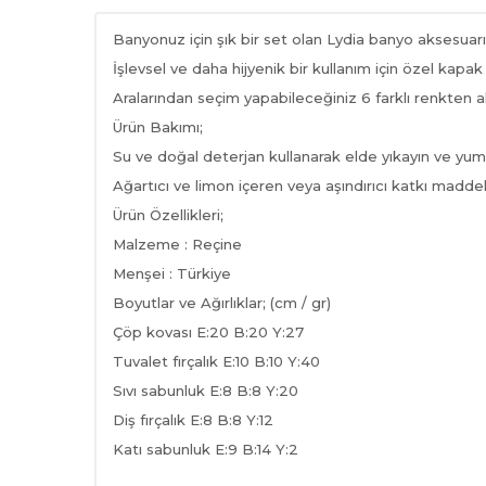
Banyonuz için şık bir set olan Lydia banyo aksesuarım
İşlevsel ve daha hijyenik bir kullanım için özel kapak
Aralarından seçim yapabileceğiniz 6 farklı renkten a
Ürün Bakımı;
Su ve doğal deterjan kullanarak elde yıkayın ve yum
Ağartıcı ve limon içeren veya aşındırıcı katkı madde
Ürün Özellikleri;
Malzeme : Reçine
Menşei : Türkiye
Boyutlar ve Ağırlıklar; (cm / gr)
Çöp kovası E:20 B:20 Y:27
Tuvalet fırçalık E:10 B:10 Y:40
Sıvı sabunluk E:8 B:8 Y:20
Diş fırçalık E:8 B:8 Y:12
Katı sabunluk E:9 B:14 Y:2