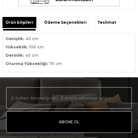
Ürün bilgileri
Ödeme Seçenekleri
Teslimat
Genişlik:
45 cm
Yükseklik:
106 cm
Derinlik:
45 cm
Oturma Yüksekliği:
7
5 cm
ABONE OL