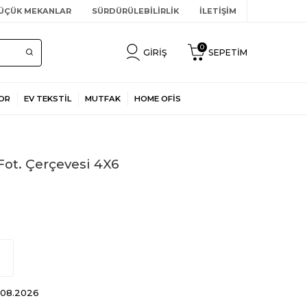
ÜÇÜK MEKANLAR
SÜRDÜRÜLEBİLİRLİK
İLETİŞİM
0
GIRIŞ
SEPETIM
OR
EV TEKSTİL
MUTFAK
HOME OFİS
Fot. Çerçevesi 4X6
0.08.2026