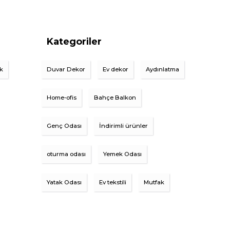
Kategoriler
ik
Duvar Dekor
Ev dekor
Aydınlatma
Home-ofis
Bahçe Balkon
Genç Odası
İndirimli ürünler
oturma odası
Yemek Odası
Yatak Odası
Ev tekstili
Mutfak