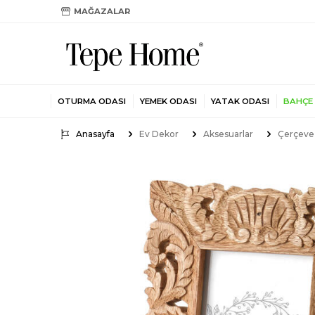
MAĞAZALAR
OTURMA ODASI
YEMEK ODASI
YATAK ODASI
BAHÇE
Anasayfa
Ev Dekor
Aksesuarlar
Çerçeve