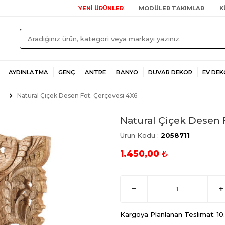
YENİ ÜRÜNLER
MODÜLER TAKIMLAR
K
AYDINLATMA
GENÇ
ANTRE
BANYO
DUVAR DEKOR
EV DEK
Natural Çiçek Desen Fot. Çerçevesi 4X6
Natural Çiçek Desen 
Ürün Kodu :
2058711
1.450,00
₺
Kargoya Planlanan Teslimat: 1