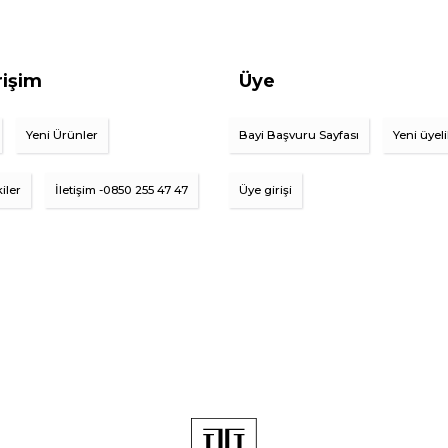
rişim
Üye
Yeni Ürünler
Bayi Başvuru Sayfası
Yeni üyel
iler
İletişim -0850 255 47 47
Üye girişi