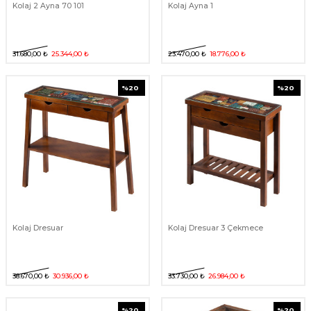
Kolaj 2 Ayna 70 101
Kolaj Ayna 1
31.680,00
₺
25.344,00
₺
23.470,00
₺
18.776,00
₺
%
20
%
20
Kolaj Dresuar
Kolaj Dresuar 3 Çekmece
38.670,00
₺
30.936,00
₺
33.730,00
₺
26.984,00
₺
%
20
%
20