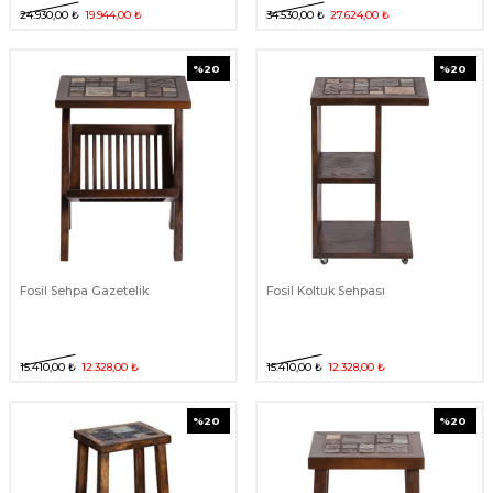
24.930,00
₺
19.944,00
₺
34.530,00
₺
27.624,00
₺
%
20
%
20
Fosil Sehpa Gazetelik
Fosil Koltuk Sehpası
15.410,00
₺
12.328,00
₺
15.410,00
₺
12.328,00
₺
%
20
%
20