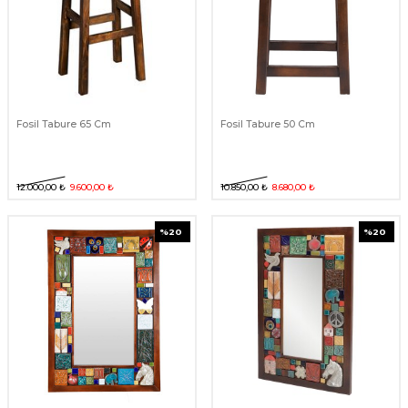
Fosil Tabure 65 Cm
Fosil Tabure 50 Cm
12.000,00
₺
9.600,00
₺
10.850,00
₺
8.680,00
₺
%
20
%
20