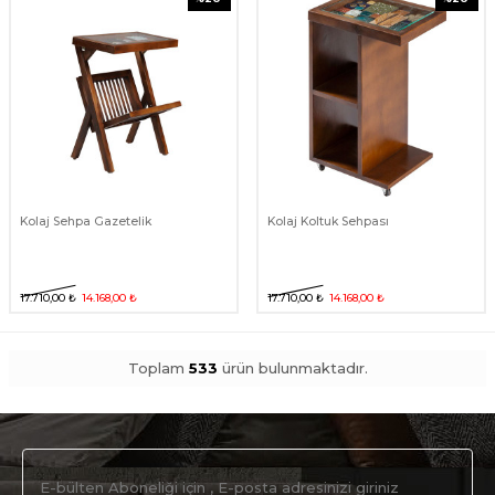
Kolaj Sehpa Gazetelik
Kolaj Koltuk Sehpası
17.710,00
₺
14.168,00
₺
17.710,00
₺
14.168,00
₺
Toplam
533
ürün bulunmaktadır.