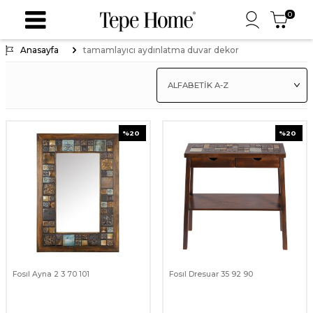
0
Anasayfa
tamamlayıcı aydınlatma duvar dekor
%
20
%
20
Fosıl Ayna 2 3 70 101
Fosıl Dresuar 35 92 90