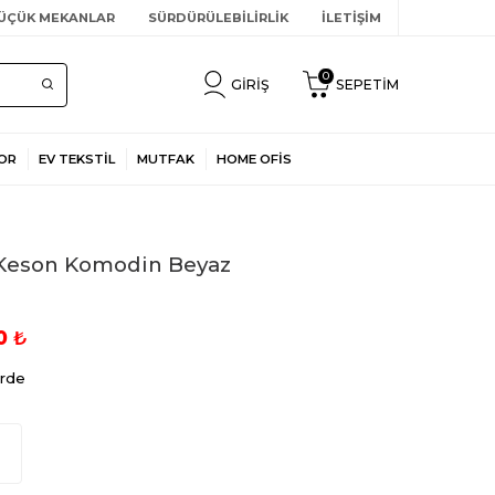
ÜÇÜK MEKANLAR
SÜRDÜRÜLEBİLİRLİK
İLETİŞİM
0
GIRIŞ
SEPETIM
OR
EV TEKSTİL
MUTFAK
HOME OFİS
 Keson Komodin Beyaz
0
₺
rde