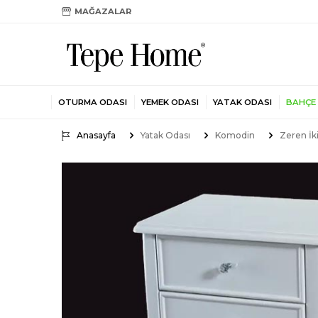
MAĞAZALAR
OTURMA ODASI
YEMEK ODASI
YATAK ODASI
BAHÇE
Anasayfa
Yatak Odası
Komodin
Zeren İ