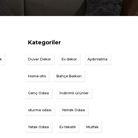
Kategoriler
ik
Duvar Dekor
Ev dekor
Aydınlatma
Home-ofis
Bahçe Balkon
Genç Odası
İndirimli ürünler
oturma odası
Yemek Odası
Yatak Odası
Ev tekstili
Mutfak