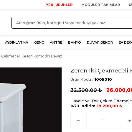
YENİ ÜRÜNLER
MODÜLER TAKIMLAR
K
AYDINLATMA
GENÇ
ANTRE
BANYO
DUVAR DEKOR
EV DEK
ki Çekmeceli Keson Komodin Beyaz
Zeren İki Çekmeceli
Ürün Kodu :
1005010
32.500,00
₺
26.000,0
Havale ve Tek Çekim Ödemele
%30 indirim
18.200,00 ₺