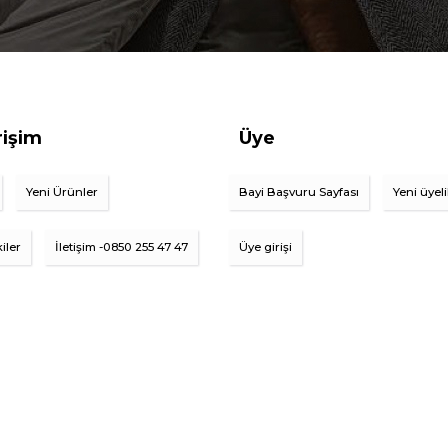
rişim
Üye
Yeni Ürünler
Bayi Başvuru Sayfası
Yeni üyel
iler
İletişim -0850 255 47 47
Üye girişi