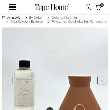
0
Anasayfa
Ev Dekor
Dekoratif Ürünler
Oda Kokuları-Esanslar
Fine Linen Oda Koku Seti Kahverengi