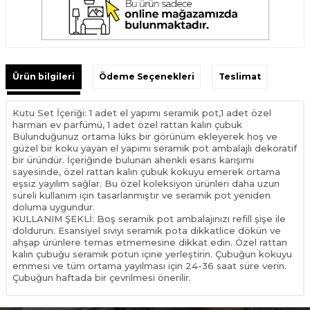
Ürün bilgileri
Ödeme Seçenekleri
Teslimat
Kutu Set İçeriği: 1 adet el yapımı seramik pot,1 adet özel
harman ev parfümü, 1 adet özel rattan kalın çubuk
Bulunduğunuz ortama lüks bir görünüm ekleyerek hoş ve
güzel bir koku yayan el yapımı seramik pot ambalajlı dekoratif
bir üründür. İçeriğinde bulunan ahenkli esans karışımı
sayesinde, özel rattan kalın çubuk kokuyu emerek ortama
eşsiz yayılım sağlar. Bu özel koleksiyon ürünleri daha uzun
süreli kullanım için tasarlanmıştır ve seramik pot yeniden
doluma uygundur.
KULLANIM ŞEKLİ: Boş seramik pot ambalajınızı refill şişe ile
doldurun. Esansiyel sıvıyı seramik pota dikkatlice dökün ve
ahşap ürünlere temas etmemesine dikkat edin. Özel rattan
kalın çubuğu seramik potun içine yerleştirin. Çubuğun kokuyu
emmesi ve tüm ortama yayılması için 24-36 saat süre verin.
Çubuğun haftada bir çevrilmesi önerilir.