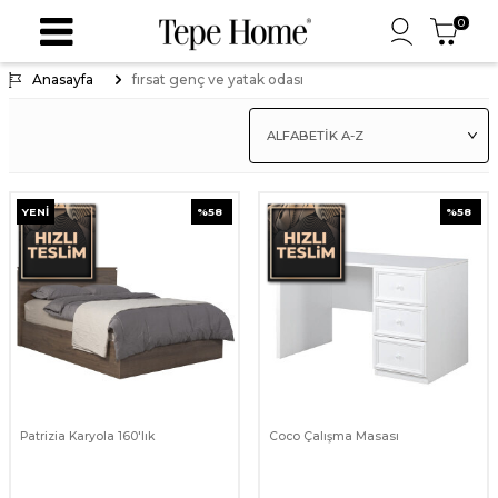
0
Anasayfa
fırsat genç ve yatak odası
YENI
%
58
%
58
Patrizia Karyola 160'lık
Coco Çalışma Masası