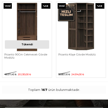
YENI
%
58
YENI
%
58
Tükendi
Picanto 90Cm Cekmecelı Gövde
Picanto Köşe Gövde Modülü
Modülü
48.571,43
₺
20.230,00
₺
58.857,10
₺
24.514,00
₺
Toplam
167
ürün bulunmaktadır.