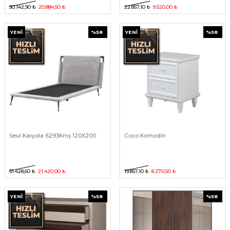
50.142,90
₺
20.884,50
₺
22.857,10
₺
9.520,00
₺
YENI
%
58
YENI
%
58
Seul Karyola 6293Kmş 120X200
Coco Komodin
51.428,60
₺
21.420,00
₺
19.857,10
₺
8.270,50
₺
YENI
%
58
%
58