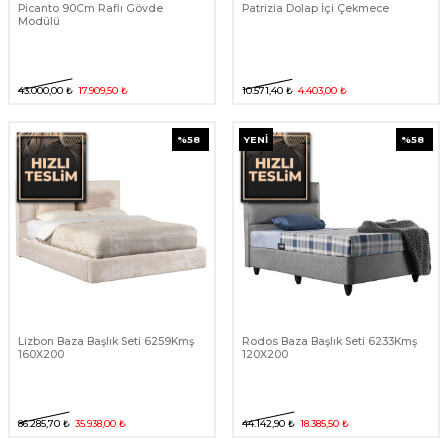
Picanto 90Cm Raflı Gövde
Patrizia Dolap İçi Çekmece
Modülü
43.000,00
₺
17.909,50
₺
10.571,40
₺
4.403,00
₺
%
58
YENI
%
58
Lizbon Baza Başlık Seti 6259Kmş
Rodos Baza Başlık Seti 6233Kmş
160X200
120X200
86.285,70
₺
35.938,00
₺
44.142,90
₺
18.385,50
₺