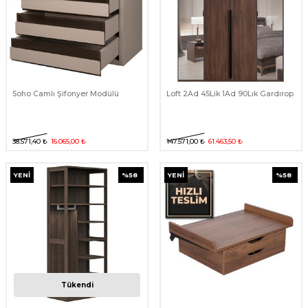
Soho Camlı Şifonyer Modülü
Loft 2Ad 45Lik 1Ad 90Lık Gardırop
38.571,40
₺
16.065,00
₺
147.571,00
₺
61.463,50
₺
YENI
%
58
YENI
%
58
Tükendi