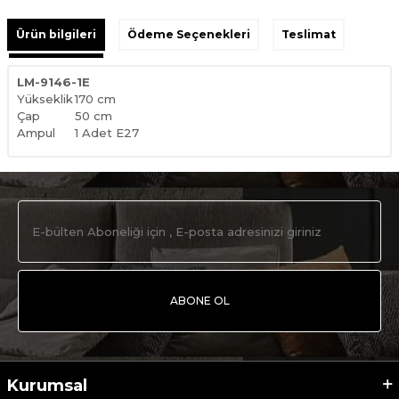
Ürün bilgileri
Ödeme Seçenekleri
Teslimat
LM-9146-1E
Yükseklik
170 cm
Çap
50 cm
Ampul
1 Adet E27
ABONE OL
Kurumsal