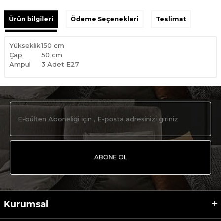
Ürün bilgileri
Ödeme Seçenekleri
Teslimat
Yükseklik
150 cm
Çap
50 cm
Ampul
3 Adet E27
ABONE OL
Kurumsal