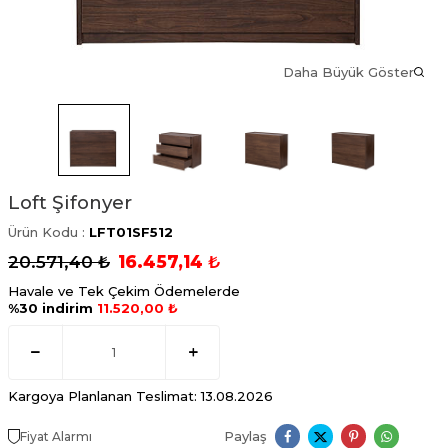
Daha Büyük Göster
Loft Şifonyer
Ürün Kodu :
LFT01SF512
20.571,40
₺
16.457,14
₺
Havale ve Tek Çekim Ödemelerde
%30 indirim
11.520,00 ₺
Kargoya Planlanan Teslimat: 13.08.2026
Paylaş
Fiyat Alarmı