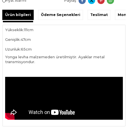
Paylaş
Fiyat Alarmı
Ürün bilgileri
Ödeme Seçenekleri
Teslimat
Monta
Yükseklik:111cm
Genişlik:47cm
Uzunluk:65cm
Yonga levha malzemeden üretilmiştir. Ayaklar metal
transmisyondur.