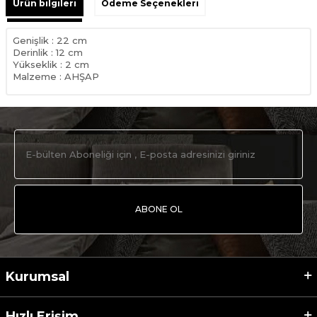
Ürün bilgileri
Ödeme Seçenekleri
Genişlik : 22 cm
Derinlik : 12 cm
Yükseklik : 2 cm
Malzeme : AHŞAP
ABONE OL
Kurumsal
Hızlı Erişim