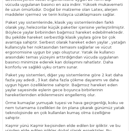
vücuda uygulanan basıncı en aza indirir. Yüksek mukavemeti
ile uzun ömürlüdür. Doğal bir malzeme olan Latex, alerjen
maddeler içermez ve terin kolayca uzaklaşmasını sağlar.
Paket yay sistemlerinde, klasik yay sistemlerinden farklı
olarak yay, helezonlar küçük paketler içerisine yerleştirilmiştir.
Böylece yaylar birbirinden bağımsız hareket edebilmektedir.
Bu şekilde hareket serbestliği klasik yaylara göre bir çok
avantaja sahiptir. Serbest olarak hareket eden yaylar , yatağın
kullanıcıyla her noktasından temasını sağlarlar ve vücut
ergonomisine uygun bir yapı olıuşturur. Yatak ile kullanıcı
arasındaki temas yüzeyini arttırdığından vücuda uygulanan
basınıcı minimize ederek kan dolaşımını rahatlatır. Daha
konforlu ve sağlıklı uyku ortamı sunar.
Paket yay sistemleri, diğer yay sistemlerine göre 2 kat daha
fazla yay adedi , 3 kat daha fazla çökme dayanımı ve daha
uygun hijyen özelliklerine sahiptir. Bağımsız hareket eden
yaylar sayesinde eşlerin gece boyunca birbirlerinin
hareketlerinden etkilenmesini engellemiş olur.
Örme kumaşlar yumuşak tuşesi ve hava geçirgenliği, koku ve
nem tutamama özellikleri ile ön plana çıkarak günümüz yatak
teknolojisinde en çok kullanılan kumaş olma özelliğine
sahiptir.
Kaşmir yünü Kaşmir keçisinden elde edilen bir ipliktir. ve bu
yünden elde edilen iplikler doğal olarak esnektirler. Bu